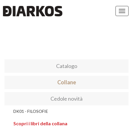
Toggl
navig
Catalogo
Collane
Cedole novità
DK01 - FILOSOFIE
Scopri i libri della collana