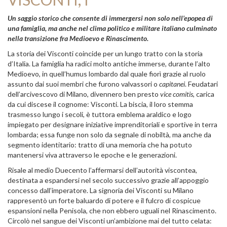
Un saggio storico che consente di immergersi non solo nell’epopea di
una famiglia, ma anche nel clima politico e militare italiano culminato
nella transizione fra Medioevo e Rinascimento.
La storia dei Visconti coincide per un lungo tratto con la storia
d’Italia. La famiglia ha radici molto antiche immerse, durante l’alto
Medioevo, in quell’humus lombardo dal quale fiorì grazie al ruolo
assunto dai suoi membri che furono valvassori o
capitanei
. Feudatari
dell’arcivescovo di Milano, divennero ben presto
vice comitis
, carica
da cui discese il cognome: Visconti. La biscia, il loro stemma
trasmesso lungo i secoli, è tuttora emblema araldico e logo
impiegato per designare iniziative imprenditoriali e sportive in terra
lombarda; essa funge non solo da segnale di nobiltà, ma anche da
segmento identitario: tratto di una memoria che ha potuto
mantenersi viva attraverso le epoche e le generazioni.
Risale al medio Duecento l’affermarsi dell’autorità viscontea,
destinata a espandersi nel secolo successivo grazie all’appoggio
concesso dall’imperatore. La signoria dei Visconti su Milano
rappresentò un forte baluardo di potere e il fulcro di cospicue
espansioni nella Penisola, che non ebbero uguali nel Rinascimento.
Circolò nel sangue dei Visconti un’ambizione mai del tutto celata: