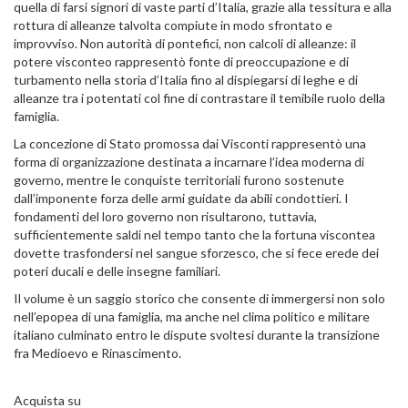
quella di farsi signori di vaste parti d’Italia, grazie alla tessitura e alla
rottura di alleanze talvolta compiute in modo sfrontato e
improvviso. Non autorità di pontefici, non calcoli di alleanze: il
potere visconteo rappresentò fonte di preoccupazione e di
turbamento nella storia d’Italia fino al dispiegarsi di leghe e di
alleanze tra i potentati col fine di contrastare il temibile ruolo della
famiglia.
La concezione di Stato promossa dai Visconti rappresentò una
forma di organizzazione destinata a incarnare l’idea moderna di
governo, mentre le conquiste territoriali furono sostenute
dall’imponente forza delle armi guidate da abili condottieri. I
fondamenti del loro governo non risultarono, tuttavia,
sufficientemente saldi nel tempo tanto che la fortuna viscontea
dovette trasfondersi nel sangue sforzesco, che si fece erede dei
poteri ducali e delle insegne familiari.
Il volume è un saggio storico che consente di immergersi non solo
nell’epopea di una famiglia, ma anche nel clima politico e militare
italiano culminato entro le dispute svoltesi durante la transizione
fra Medioevo e Rinascimento.
Acquista su