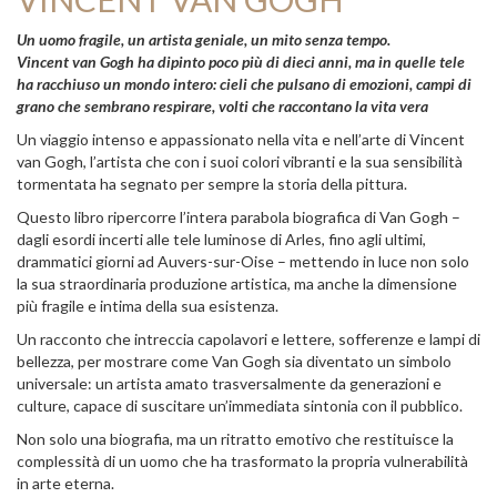
Un uomo fragile, un artista geniale, un mito senza tempo.
Vincent van Gogh ha dipinto poco più di dieci anni, ma in quelle tele
ha racchiuso un mondo intero: cieli che pulsano di emozioni, campi di
grano che sembrano respirare, volti che raccontano la vita vera
Un viaggio intenso e appassionato nella vita e nell’arte di Vincent
van Gogh, l’artista che con i suoi colori vibranti e la sua sensibilità
tormentata ha segnato per sempre la storia della pittura.
Questo libro ripercorre l’intera parabola biografica di Van Gogh –
dagli esordi incerti alle tele luminose di Arles, fino agli ultimi,
drammatici giorni ad Auvers-sur-Oise – mettendo in luce non solo
la sua straordinaria produzione artistica, ma anche la dimensione
più fragile e intima della sua esistenza.
Un racconto che intreccia capolavori e lettere, sofferenze e lampi di
bellezza, per mostrare come Van Gogh sia diventato un simbolo
universale: un artista amato trasversalmente da generazioni e
culture, capace di suscitare un’immediata sintonia con il pubblico.
Non solo una biografia, ma un ritratto emotivo che restituisce la
complessità di un uomo che ha trasformato la propria vulnerabilità
in arte eterna.