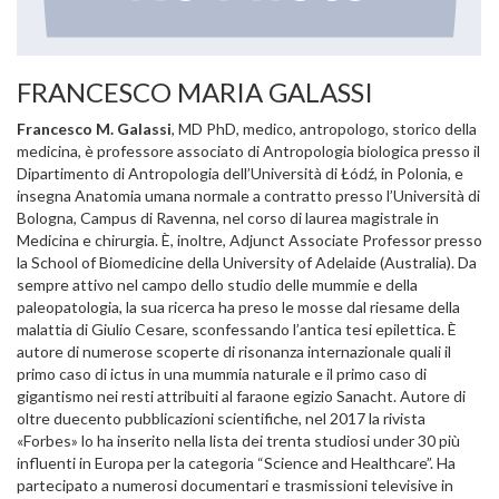
FRANCESCO MARIA GALASSI
Francesco M. Galassi
,
MD PhD, medico, antropologo, storico della
medicina, è professore associato di Antropologia biologica presso il
Dipartimento di Antropologia dell’Università di Łódź, in Polonia, e
insegna Anatomia umana normale a contratto presso l’Università di
Bologna, Campus di Ravenna, nel corso di laurea magistrale in
Medicina e chirurgia. È, inoltre, Adjunct Associate Professor presso
la School of Biomedicine della University of Adelaide (Australia). Da
sempre attivo nel campo dello studio delle mummie e della
paleopatologia, la sua ricerca ha preso le mosse dal riesame della
malattia di Giulio Cesare, sconfessando l’antica tesi epilettica. È
autore di numerose scoperte di risonanza internazionale quali il
primo caso di ictus in una mummia naturale e il primo caso di
gigantismo nei resti attribuiti al faraone egizio Sanacht. Autore di
oltre duecento pubblicazioni scientifiche, nel 2017 la rivista
«Forbes» lo ha inserito nella lista dei trenta studiosi under 30 più
influenti in Europa per la categoria “Science and Healthcare”.
Ha
partecipato a numerosi documentari e trasmissioni televisive in