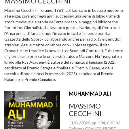
MASSIMO CECCHINI
Massimo Cecchini (Teramo, 1961) si è laureato in Lettere moderne
a Firenze, curando negli anni successivi una serie di bibliografie di
storia medievale e storia dell’arte presso le maggiori biblioteche
fiorentine. Giornalista, ha lavorato per «La Nazione», «Il Centro» e
l’Ansa prima di fare a lungo l’inviato in tutto il mondo per «La
Gazzetta dello Sport», collaborando anche per radio, tv e periodici
stranieri. Attualmente collabora con «Il Messaggero», il sito
Cronache Letterarie e la newsletter Scomodi Contrasti. È docente
di giornalismo presso le università Luiss e Marconi. Ha insegnato a
lungo alla Rcs Academy. È autore del romanzo
Il bambino
(2022),
candidato al Premio Strega e finalista al Premio Cesari, e della
raccolta di poesie
Anni in testacoda
(2025), candidata al Premio
Flaiano e al Premio Camaiore.
MUHAMMAD ALI
MASSIMO
CECCHINI
11/06/2020, pp. 304, € 18.00
Collana : GRANDE SPORT