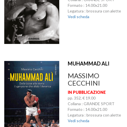
Formato : 14.00x21.00
Legatura : brossura con alette
Vedi scheda
MUHAMMAD ALI
MASSIMO
CECCHINI
IN PUBBLICAZIONE
pp. 352, € 19.00
Collana : GRANDE SPORT
Formato : 14.00x21.00
Legatura : brossura con alette
Vedi scheda